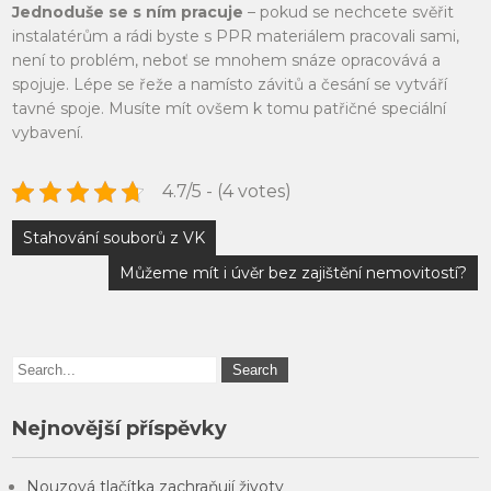
Jednoduše se s ním pracuje
– pokud se nechcete svěřit
instalatérům a rádi byste s PPR materiálem pracovali sami,
není to problém, neboť se mnohem snáze opracovává a
spojuje. Lépe se řeže a namísto závitů a česání se vytváří
tavné spoje. Musíte mít ovšem k tomu patřičné speciální
vybavení.
4.7/5 - (4 votes)
Navigace
Stahování souborů z VK
pro
Můžeme mít i úvěr bez zajištění nemovitostí?
příspěvek
Nejnovější příspěvky
Nouzová tlačítka zachraňují životy