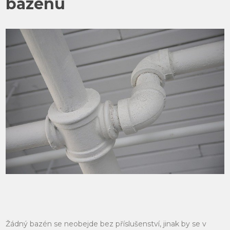
bazénu
Žádný bazén se neobejde bez příslušenství, jinak by se v