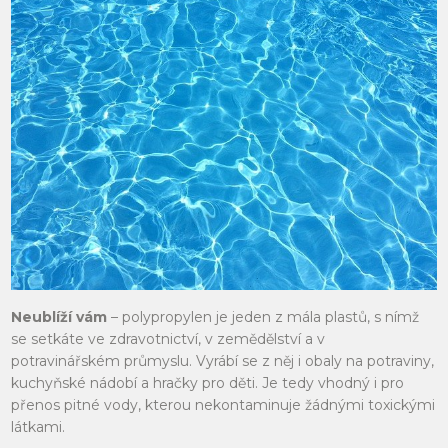
Neublíží vám
– polypropylen je jeden z mála plastů, s nímž
se setkáte ve zdravotnictví, v zemědělství a v
potravinářském průmyslu. Vyrábí se z něj i obaly na potraviny,
kuchyňské nádobí a hračky pro děti. Je tedy vhodný i pro
přenos pitné vody, kterou nekontaminuje žádnými toxickými
látkami.