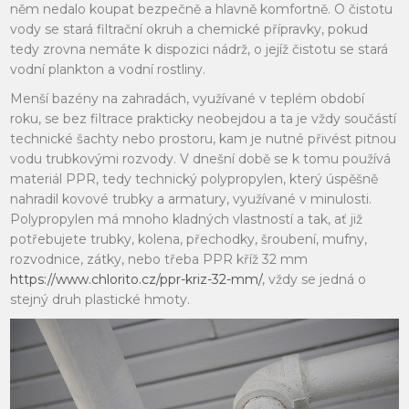
něm nedalo koupat bezpečně a hlavně komfortně. O čistotu
vody se stará filtrační okruh a chemické přípravky, pokud
tedy zrovna nemáte k dispozici nádrž, o jejíž čistotu se stará
vodní plankton a vodní rostliny.
Menší bazény na zahradách, využívané v teplém období
roku, se bez filtrace prakticky neobejdou a ta je vždy součástí
technické šachty nebo prostoru, kam je nutné přivést pitnou
vodu trubkovými rozvody. V dnešní době se k tomu používá
materiál PPR, tedy technický polypropylen, který úspěšně
nahradil kovové trubky a armatury, využívané v minulosti.
Polypropylen má mnoho kladných vlastností a tak, ať již
potřebujete trubky, kolena, přechodky, šroubení, mufny,
rozvodnice, zátky, nebo třeba PPR kříž 32 mm
https://www.chlorito.cz/ppr-kriz-32-mm/
, vždy se jedná o
stejný druh plastické hmoty.