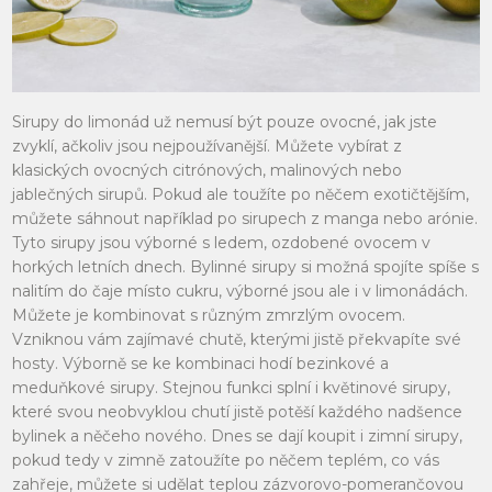
Sirupy do limonád už nemusí být pouze ovocné, jak jste
zvyklí, ačkoliv jsou nejpoužívanější. Můžete vybírat z
klasických ovocných citrónových, malinových nebo
jablečných sirupů. Pokud ale toužíte po něčem exotičtějším,
můžete sáhnout například po sirupech z manga nebo arónie.
Tyto sirupy jsou výborné s ledem, ozdobené ovocem v
horkých letních dnech. Bylinné sirupy si možná spojíte spíše s
nalitím do čaje místo cukru, výborné jsou ale i v limonádách.
Můžete je kombinovat s různým zmrzlým ovocem.
Vzniknou vám zajímavé chutě, kterými jistě překvapíte své
hosty. Výborně se ke kombinaci hodí bezinkové a
meduňkové sirupy. Stejnou funkci splní i květinové sirupy,
které svou neobvyklou chutí jistě potěší každého nadšence
bylinek a něčeho nového. Dnes se dají koupit i zimní sirupy,
pokud tedy v zimně zatoužíte po něčem teplém, co vás
zahřeje, můžete si udělat teplou zázvorovo-pomerančovou