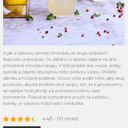
A jak si takovou domácí limonádu ze sirupu připravit?
Naprosto jednoduše. Do džbánu či sklenic nalijete na dno
přiměřené množství sirupu. V létě přidáte led, ovoce, snítky
bylinek a zalijete obyčejnou nebo perlivou vodou. Přidáte
slámku a můžete podávat. Ovoce volte podle toho, jaký sirup
používáte, abyste podtrhli chuť sirupu, tzn. že k jahodovému
se nejlépe hodí jahody a k pomerančovému zase
pomeranče. Pokud se rozhodnete použít na ozdobu i
bylinky, je výborná máta nebo meduňka.
4.4/5 - (10 votes)