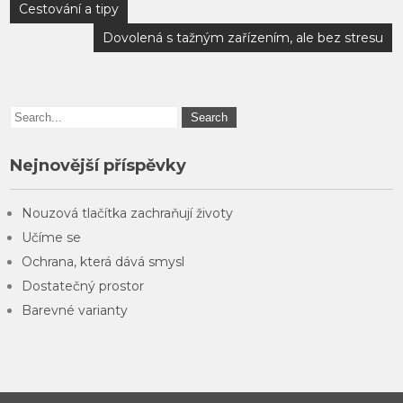
Navigace
Cestování a tipy
pro
Dovolená s tažným zařízením, ale bez stresu
příspěvek
Nejnovější příspěvky
Nouzová tlačítka zachraňují životy
Učíme se
Ochrana, která dává smysl
Dostatečný prostor
Barevné varianty