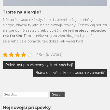
Trpíte na alergie?
Některé studie ukázaly, že pití zeleného čaje zmírňuje
alergie, hlavně ty jarní na nejrůznější traviny. Zelený čaj neumí
alergie úplně zastavit nebo vyléčit, ale
její projevy nebudou
tak fatální
. Proto určitě stojí za zkoušku, jestli je pití
zeleného čaje opravdu tak dobré, jak vědci tvrdí.
4/5 - (8 votes)
Navigace
Příležitost pro všechny ty, kteří spěchají
pro
Brána do světa skrze studium v zahraničí
příspěvek
Nejnovější příspěvky