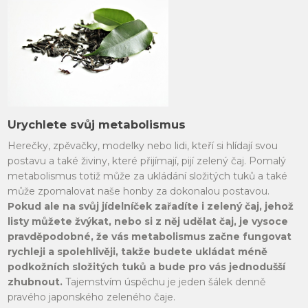
Urychlete svůj metabolismus
Herečky, zpěvačky, modelky nebo lidi, kteří si hlídají svou
postavu a také živiny, které přijímají, pijí zelený čaj. Pomalý
metabolismus totiž může za ukládání složitých tuků a také
může zpomalovat naše honby za dokonalou postavou.
Pokud ale na svůj jídelníček zařadíte i zelený čaj, jehož
listy můžete žvýkat, nebo si z něj udělat čaj, je vysoce
pravděpodobné, že vás metabolismus začne fungovat
rychleji a spolehlivěji, takže budete ukládat méně
podkožních složitých tuků a bude pro vás jednodušší
zhubnout.
Tajemstvím úspěchu je jeden šálek denně
pravého japonského zeleného čaje.