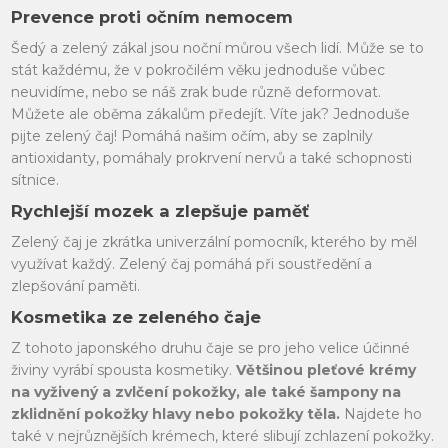
Prevence proti očním nemocem
Šedý a zelený zákal jsou noční můrou všech lidí. Může se to
stát každému, že v pokročilém věku jednoduše vůbec
neuvidíme, nebo se náš zrak bude různě deformovat.
Můžete ale oběma zákalům předejít. Víte jak? Jednoduše
pijte zelený čaj! Pomáhá našim očím, aby se zaplnily
antioxidanty, pomáhaly prokrvení nervů a také schopnosti
sítnice.
Rychlejší mozek a zlepšuje paměť
Zelený čaj je zkrátka univerzální pomocník, kterého by měl
využívat každý. Zelený čaj pomáhá při soustředění a
zlepšování paměti.
Kosmetika ze zeleného čaje
Z tohoto japonského druhu čaje se pro jeho velice účinné
živiny vyrábí spousta kosmetiky.
Většinou pleťové krémy
na vyživený a zvlčení pokožky, ale také šampony na
zklidnění pokožky hlavy nebo pokožky těla.
Najdete ho
také v nejrůznějších krémech, které slibují zchlazení pokožky.