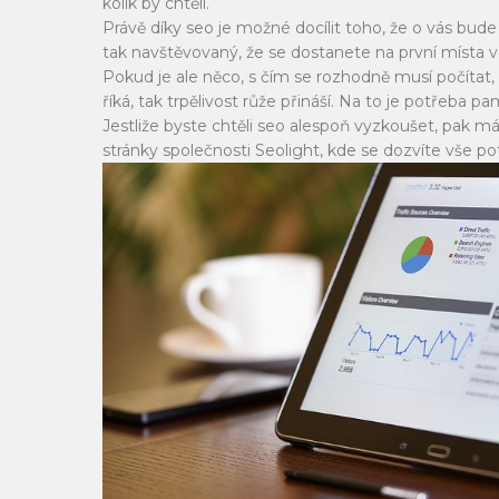
kolik by chtěli.
Právě díky seo je možné docílit toho, že o vás bud
tak navštěvovaný, že se dostanete na první místa v
Pokud je ale něco, s čím se rozhodně musí počítat, 
říká, tak trpělivost růže přináší. Na to je potřeba p
Jestliže byste chtěli seo alespoň vyzkoušet, pak m
stránky společnosti Seolight, kde se dozvíte vše p