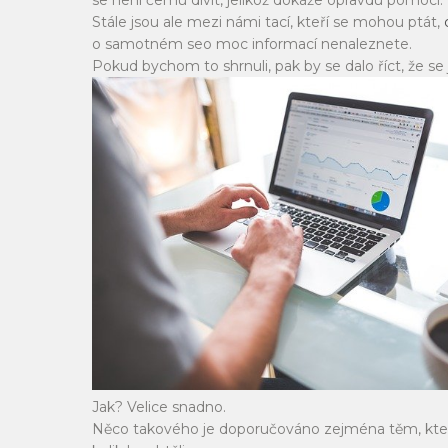
se není čemu divit, jelikož dokáže opravdu pomoci.
Stále jsou ale mezi námi tací, kteří se mohou ptát,
o samotném seo moc informací nenaleznete.
Pokud bychom to shrnuli, pak by se dalo říct, že s
Jak? Velice snadno.
Něco takového je doporučováno zejména těm, kteří v