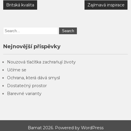
Navigace
Britská kvalita
Zajímavá inspirace
pro
příspěvek
Nejnovější příspěvky
Nouzová tlačítka zachraňují životy
Učíme se
Ochrana, která dává smysl
Dostatečný prostor
Barevné varianty
Bamat 2026. Powered by WordPress