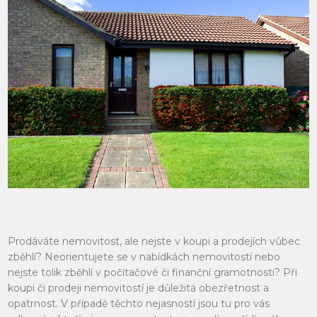
Prodáváte nemovitost, ale nejste v koupi a prodejích vůbec
zběhlí? Neorientujete se v nabídkách nemovitostí nebo
nejste tolik zběhlí v počítačové či finanční gramotnosti? Při
koupi či prodeji nemovitostí je důležitá obezřetnost a
opatrnost. V případě těchto nejasností jsou tu pro vás