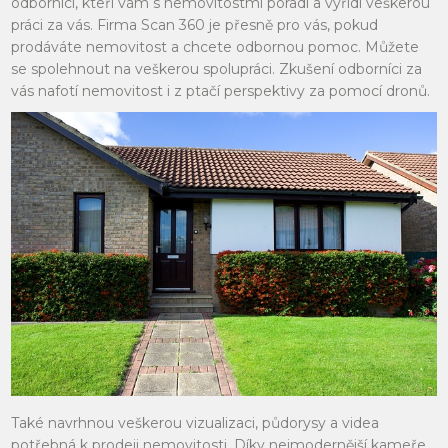
odborníci, kteří vám s nemovitostmi poradí a vyřídí veškerou
práci za vás. Firma Scan 360 je přesně pro vás, pokud
prodáváte nemovitost a chcete odbornou pomoc. Můžete
se spolehnout na veškerou spolupráci. Zkušení odborníci za
vás nafotí nemovitost i z ptačí perspektivy za pomocí dronů.
Také navrhnou veškerou vizualizaci, půdorysy a videa
potřebná k prodeji nemovitosti. Díky nejmodernější kameře