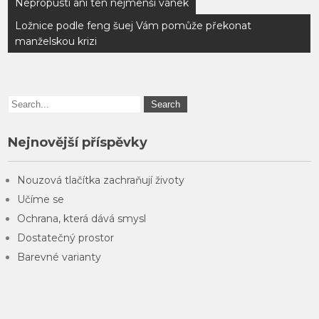
Navigace
Nepropustí ani ten nejmenší vánek
pro
Ložnice podle feng šuej Vám pomůže překonat
příspěvek
manželskou krizi
Nejnovější příspěvky
Nouzová tlačítka zachraňují životy
Učíme se
Ochrana, která dává smysl
Dostatečný prostor
Barevné varianty