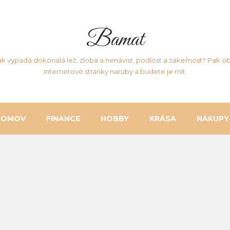
Bamat
ak vypadá dokonalá lež, zloba a nenávist, podlost a zákeřnost? Pak ob
internetové stránky naruby a budete je mít.
DOMOV
FINANCE
HOBBY
KRÁSA
NÁKUPY