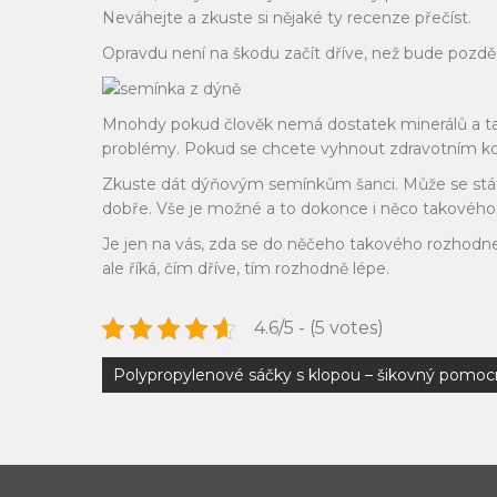
Neváhejte a zkuste si nějaké ty recenze přečíst.
Opravdu není na škodu začít dříve, než bude pozdě
Mnohdy pokud člověk nemá dostatek minerálů a ta
problémy. Pokud se chcete vyhnout zdravotním komp
Zkuste dát dýňovým semínkům šanci. Může se stát, ž
dobře. Vše je možné a to dokonce i něco takového
Je jen na vás, zda se do něčeho takového rozhodnet
ale říká, čím dříve, tím rozhodně lépe.
4.6/5 - (5 votes)
Navigace
Polypropylenové sáčky s klopou – šikovný pomoc
pro
příspěvek