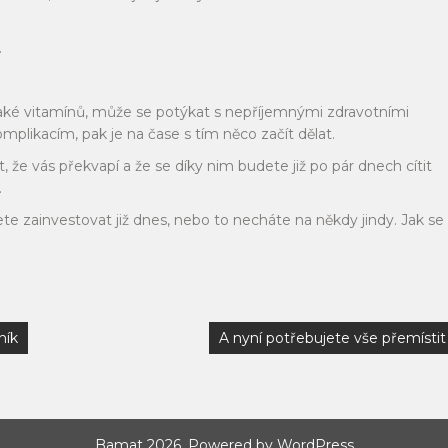
.
ké vitamínů, může se potýkat s nepříjemnými zdravotními
likacím, pak je na čase s tím něco začít dělat.
e vás překvapí a že se díky nim budete již po pár dnech cítit
.
e zainvestovat již dnes, nebo to necháte na někdy jindy. Jak se
ník
A nyní potřebujete vše přemístit
Bamat 2026. Powered by WordPress