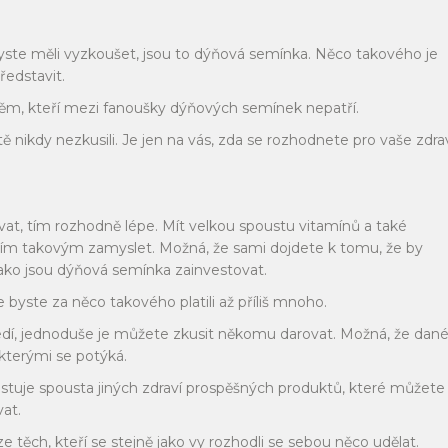
 byste měli vyzkoušet, jsou to dýňová semínka. Něco takového je
ředstavit.
těm, kteří mezi fanoušky dýňových semínek nepatří.
tě nikdy nezkusili. Je jen na vás, zda se rozhodnete pro vaše zdra
vat, tím rozhodně lépe. Mít velkou spoustu vitamínů a také
čím takovým zamyslet. Možná, že sami dojdete k tomu, že by
ako jsou dýňová semínka zainvestovat.
 byste za něco takového platili až příliš mnoho.
edí, jednoduše je můžete zkusit někomu darovat. Možná, že dan
kterými se potýká.
xistuje spousta jiných zdraví prospěšných produktů, které můžete
at.
ěch, kteří se stejně jako vy rozhodli se sebou něco udělat.