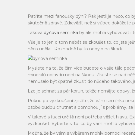
Patříte mezi fanoušky dýní? Pak jestli je něco, co
skutečně zdravé. Zdravější, než si vůbec dokážete p
Taková
dýňová semínka
by ale mohla vyhovovat i 
Vše je to jen o tom nebát se zkoušet to, co jste ješ
něco udělat. Rozhodně by to nebylo na škodu.
Myslete na to, že čím více budete o vaše tělo pečo
minerálů opravdu není na škodu. Zkuste se nad ně
nemuselo být špatné zkusit do něčeho takového, j
Lze je sehnat za pár korun, takže nemějte obavy, že
Pokud po vyzkoušení zjistíte, že vám semínka nes
osobě budou chutnat a pomohou jí s problémy, se 
V takové situaci určitě není potřeba věšet hlavu. E
vyzkoušet. Vyberte si to, co by vám mohlo vyhovov
Možná, že by vám s výběrem mohly pomoci recenze t